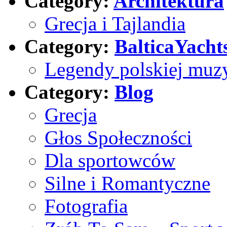
Category:
Architektura
Grecja i Tajlandia
Category:
BalticaYacht
Legendy polskiej muz
Category:
Blog
Grecja
Głos Społeczności
Dla sportowców
Silne i Romantyczne
Fotografia